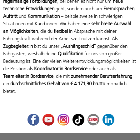
regelmäßige Fortbildungen
, bei denen es nicht nur um
neue
technische Entwicklungen
geht, sondern auch um
Fremdsprachen
,
Auftritt
und
Kommunikation
– beispielsweise in schwierigen
Situationen mit Kund:innen. Wir haben eine
sehr breite Auswahl
an Möglichkeiten
, die du
flexibel
in Absprache mit deiner
Führungskraft während der Arbeitszeit nutzen kannst. Als
Zugbegleiter:in
bist du unser
„Aushängeschild“
gegenüber den
Fahrgästen, weshalb deine
Qualifikation
für uns von großer
Bedeutung ist. Eine der vielen Weiterentwicklungsmöglichkeiten ist
die Position als
Koordinator:in Bordservice
oder auch als
Teamleiter:in Bordservice
, die mit
zunehmender Berufserfahrung
ein
durchschnittliches Gehalt von € 4.171,30 brutto
monatlich
bietet.
Facebook
Youtube
Instagram
TikTok
ÖBB Corporate Blog
LinkedIn