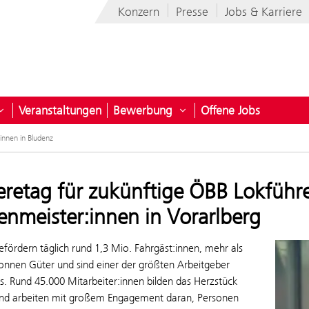
Konzern
Presse
Jobs & Karriere
Veranstaltungen
Bewerbung
Offene Jobs
-Arbeitgeber
Untermenü öffnen für Karriereperspektiven
Untermenü öffnen für B
innen in Bludenz
ieretag für zukünftige ÖBB Lokführ
nmeister:innen in Vorarlberg
fördern täglich rund 1,3 Mio. Fahrgäst:innen, mehr als
onnen Güter und sind einer der größten Arbeitgeber
s. Rund 45.000 Mitarbeiter:innen bilden das Herzstück
nd arbeiten mit großem Engagement daran, Personen