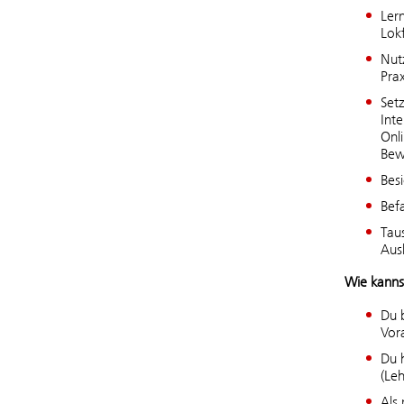
Ler
Lok
Nutz
Prax
Setz
Inte
Onl
Bew
Bes
Bef
Tau
Aus
Wie kanns
Du b
Vor
Du 
(Le
Als