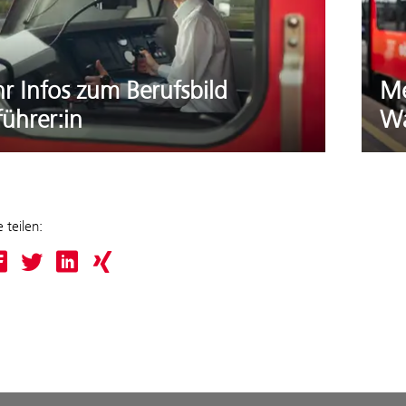
r Infos zum Berufsbild
Me
ührer:in
Wa
 teilen: