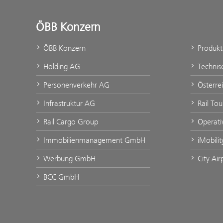
ÖBB Konzern
ÖBB Konzern
Produk
Holding AG
Technis
Personenverkehr AG
Österre
Infrastruktur AG
Rail To
Rail Cargo Group
Operati
Immobilienmanagement GmbH
iMobili
Werbung GmbH
City Ai
BCC GmbH