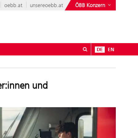
oebb.at
unsereoebb.at
ÖBB Konzern
DE
EN
ewerbung
er:innen und