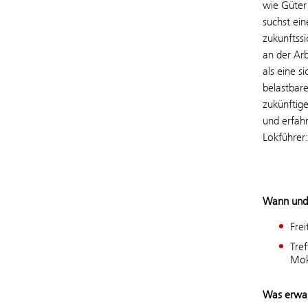
wie Güter 
suchst ei
zukunftss
an der Arb
als eine s
belastbar
zukünftig
und erfahr
Lokführer
Wann und
Frei
Tre
Mok
Was erwar