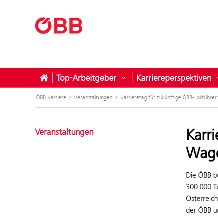
Top-Arbeitgeber
Karriereperspektiven
Untermenü öffnen für Top
ÖBB Karriere
Veranstaltungen
Karrieretag für zukünftige ÖBB-Lokführer:
Karr
Veranstaltungen
Wage
Die ÖBB be
300.000 T
Österreich
der ÖBB u