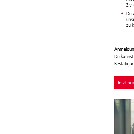
Zivi
Du 
uns
zu 
Anmeldun
Du kannst 
Bestätigu
Jetzt a