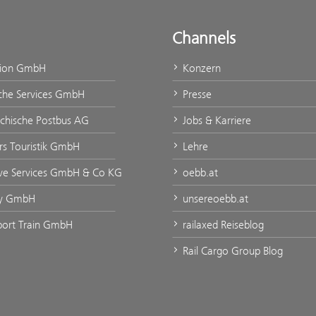
Channels
tion GmbH
Konzern
che Services GmbH
Presse
ichische Postbus AG
Jobs & Karriere
urs Touristik GmbH
Lehre
ve Services GmbH & Co KG
oebb.at
ty GmbH
unsereoebb.at
rport Train GmbH
railaxed Reiseblog
Rail Cargo Group Blog