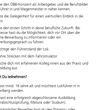
ne den ÖBB-Konzern als Arbeitgeber und die Berufsbilder
führer:in und Wagenmeister:in näher kennen.
e die Gelegenheit für einen wertvollen Einblick in die
is.
e den ersten Schritt in deine berufliche Zukunft. Bei
resse hast du die Möglichkeit, dich vor Ort über die
ine-Bewerbung zu informieren oder ein
erbungsgespräch zu führen.
ichtige den Führerstand der Lok.
ahre Strecken mit dem Fahrsimulator.
sche dich mit erfahrenen Kolleg:innen aus der Praxis und
bildung aus.
t Du teilnehmen?
ist mind. 19 Jahre alt und möchtest Lokführer:in in
arlberg werden.
hast eine erfolgreich abgeschlossene Ausbildung
hrabschlussprüfung, Matura oder Studium).
 männlicher Bewerber hast du den Präsenz- oder